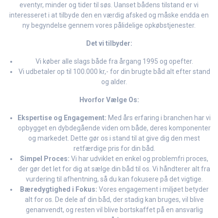
eventyr, minder og tider til søs. Uanset bådens tilstand er vi
interesseret i at tilbyde den en værdig afsked og måske endda en
ny begyndelse gennem vores pålidelige opkøbstjenester.
Det vi tilbyder:
Vi køber alle slags både fra årgang 1995 og opefter.
Vi udbetaler op til 100.000 kr,- for din brugte båd alt efter stand
og alder.
Hvorfor Vælge Os:
Ekspertise og Engagement:
Med års erfaring i branchen har vi
opbygget en dybdegående viden om både, deres komponenter
og markedet. Dette gør os i stand til at give dig den mest
retfærdige pris for din båd.
Simpel Proces:
Vi har udviklet en enkel og problemfri proces,
der gør det let for dig at sælge din båd til os. Vi håndterer alt fra
vurdering til afhentning, så du kan fokusere på det vigtige.
Bæredygtighed i Fokus:
Vores engagement i miljøet betyder
alt for os. De dele af din båd, der stadig kan bruges, vil blive
genanvendt, og resten vil blive bortskaffet på en ansvarlig