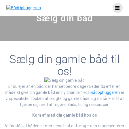
Skip
to
Sælg din båd
content
Sælg din gamle båd til
os!​
Er du ejer af en båd, der har set bedre dage? Leder du efter en
måde at give din gamle båd en ny chance? Hos
Bådophuggeren
er
vi specialister i opkøb af brugte og gamle både, og vi står klar til at
hjælpe dig med at frigøre plads, tid og ressourcer.
Kom af med din gamle båd hos os
Vi forstår, at båden er mere end blot et fartøj – den repræsenterer