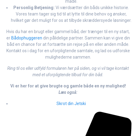
måde.
Personlig Betjening:
Vi værdsætter din båds unikke historie.
Vores team tager sig tid til at lytte til dine behov og ønsker,
hvilket gør det muligt for os at tilbyde skræddersyede løsninger.
Hvis du har en brugt eller gammel båd, der trænger til en ny start,
er
Bådophuggeren
din pålidelige partner. Sammen kan vi give din
båd en chance for at fortsætte sin rejse på en eller anden måde.
Kontakt os i dag for en uforpligtende samtale, og lad os udforske
mulighederne sammen.
Ring til os eller udfyld formularen her på siden, og vi vil tage kontakt
med et uforpligtende tilbud for din båd.
Vi er her for at give brugte og gamle både en ny mulighed!
Læs også:
Skrot din Jetski